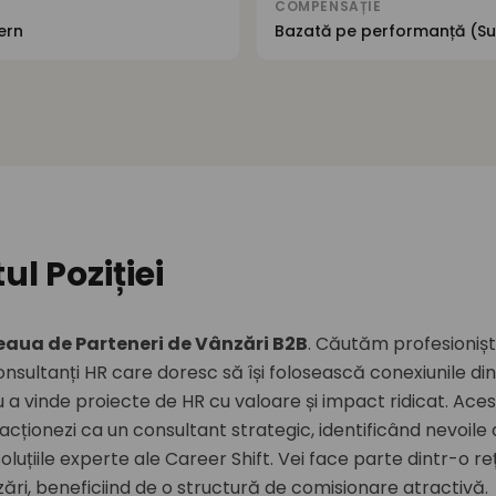
COMPENSAȚIE
ern
Bazată pe performanță (Su
l Poziției
eaua de Parteneri de Vânzări B2B
. Căutăm profesioniști
nsultanți HR care doresc să își folosească conexiunile di
a vinde proiecte de HR cu valoare și impact ridicat. Aces
cționezi ca un consultant strategic, identificând nevoile 
oluțiile experte ale Career Shift. Vei face parte dintr-o r
ări, beneficiind de o structură de comisionare atractivă.