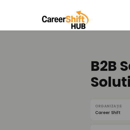
B2B S
Solut
ORGANIZAȚIE
Career Shift