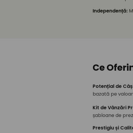
Independență
:
M
Ce Ofer
Potențial de Câș
bazată pe valoare
Kit de Vânzări 
șabloane de prez
Prestigiu și Cali