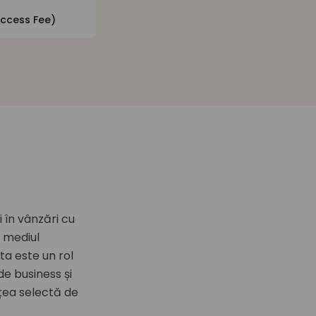
ccess Fee)
 în vânzări cu
n mediul
ta este un rol
de business și
ețea selectă de