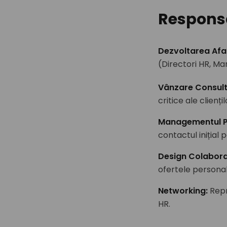
Responsa
Dezvoltarea Afac
(Directori HR, Ma
Vânzare Consult
critice ale clienț
Managementul Pi
contactul inițial
Design Colabora
ofertele personal
Networking
:
Repr
HR.