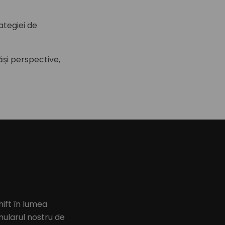
ategiei de
ăși perspective,
ift în lumea
ularul nostru de