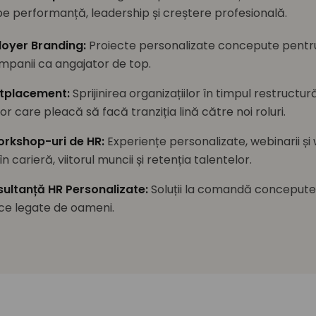
pe performanță, leadership și creștere profesională.
ployer Branding
:
Proiecte personalizate concepute pentr
mpanii ca angajator de top.
tplacement
:
Sprijinirea organizațiilor în timpul restructură
or care pleacă să facă tranziția lină către noi roluri.
orkshop-uri de HR
:
Experiențe personalizate, webinarii ș
n carieră, viitorul muncii și retenția talentelor.
sultanță HR Personalizate
:
Soluții la comandă concepute
ice legate de oameni.