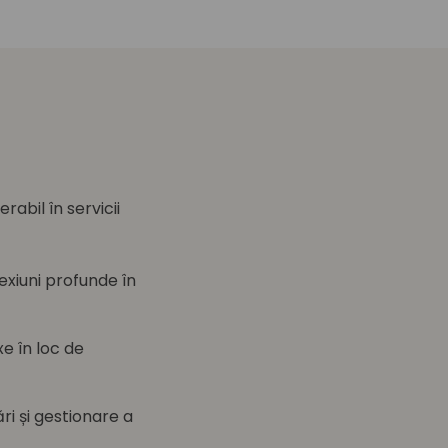
abil în servicii
exiuni profunde în
xe în loc de
ri și gestionare a