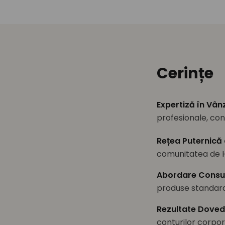
Cerințe
Expertiză în Vân
profesionale, con
Rețea Puternică
comunitatea de H
Abordare Consul
produse standard
Rezultate Doved
conturilor corpo