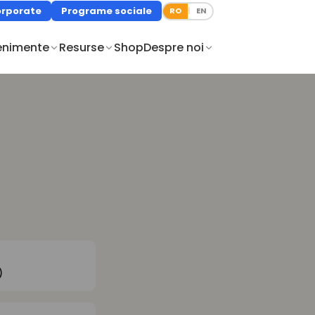
rporate
Programe sociale
RO
EN
|
enimente
Resurse
Shop
Despre noi
)