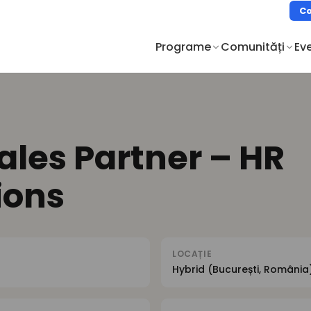
Co
Programe
Comunități
Ev
ales Partner – HR
ions
LOCAȚIE
Hybrid (București, România