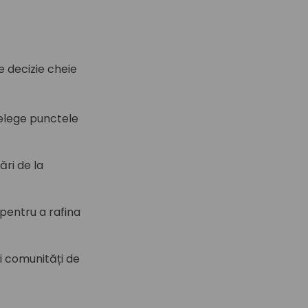
e decizie cheie
țelege punctele
.
ri de la
pentru a rafina
i comunități de