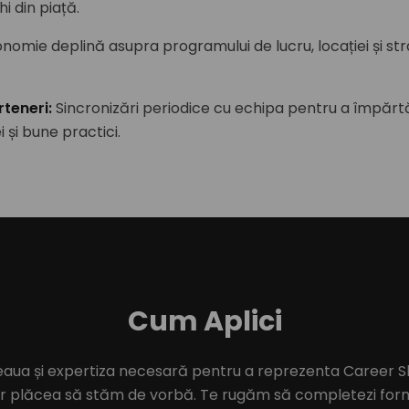
hi din piață.
nomie deplină asupra programului de lucru, locației și str
rteneri
:
Sincronizări periodice cu echipa pentru a împărt
i și bune practici.
Cum Aplici
eaua și expertiza necesară pentru a reprezenta Career Sh
r plăcea să stăm de vorbă. Te rugăm să completezi form