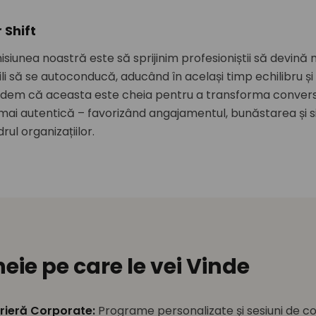
 Shift
isiunea noastră este să sprijinim profesioniștii să devină 
li să se autoconducă, aducând în același timp echilibru și 
edem că aceasta este cheia pentru a transforma conver
mai autentică – favorizând angajamentul, bunăstarea și s
rul organizațiilor.
heie pe care le vei Vinde
rieră Corporate
:
Programe personalizate și sesiuni de co