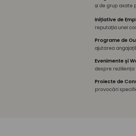
și de grup axate 
Inițiative de Em
reputația unei co
Programe de Ou
ajutarea angajațil
Evenimente și W
despre reziliența î
Proiecte de Con
provocări specif