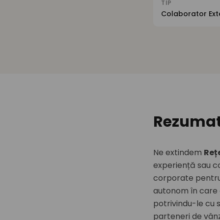
TIP
Colaborator Ext
Rezumatu
Ne extindem
Reț
experiență sau co
corporate pentru 
autonom în care a
potrivindu-le cu s
parteneri de vânz