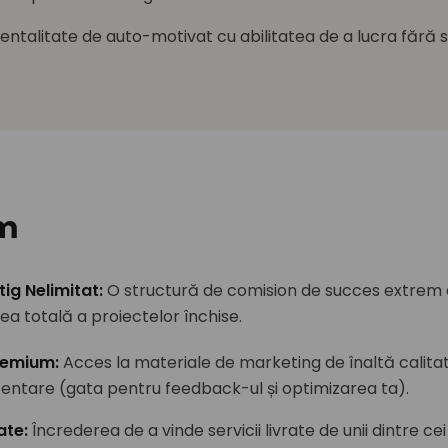
entalitate de auto-motivat cu abilitatea de a lucra fără
im
tig Nelimitat
:
O structură de comision de succes extrem
a totală a proiectelor închise.
Premium
:
Acces la materiale de marketing de înaltă calitate
entare (gata pentru feedback-ul și optimizarea ta).
tate
:
Încrederea de a vinde servicii livrate de unii dintre ce