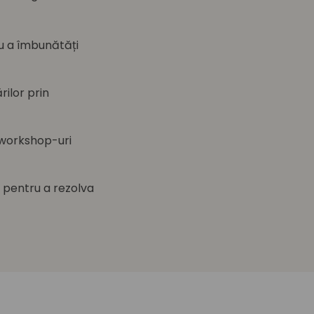
u a îmbunătăți
rilor prin
i workshop-uri
 pentru a rezolva