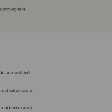
 supraveghere.
 de competitivă
, studii de caz și
i mai buni experți