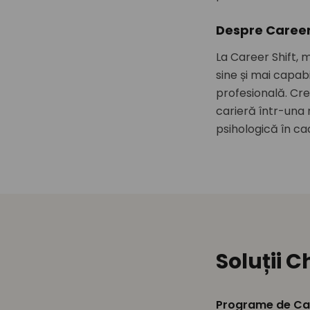
Despre Career
La Career Shift, m
sine și mai capabi
profesională. Cr
carieră într-una 
psihologică în cad
Soluții C
Programe de Ca