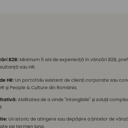
zări B2B
:
Minimum 5 ani de experiență în vânzări B2B, prefer
sultanță sau HR.
 de HR
:
Un portofoliu existent de clienți corporate sau con
R și People & Culture din România.
tativă
:
Abilitatea de a vinde "intangibile" și soluții comple
.
ite
:
Un istoric de atingere sau depășire a țintelor de vânză
rate pe termen lung.