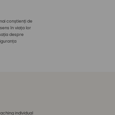
mai conștienți de
sens în viața lor
sația despre
iguranța
aching individual